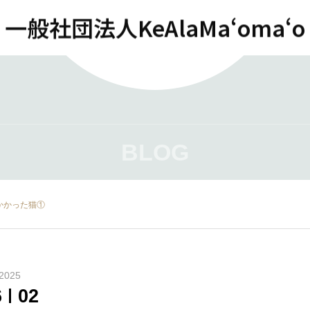
一般社団法人KeAlaMaʻomaʻo
BLOG
かかった猫①
2025
6
02