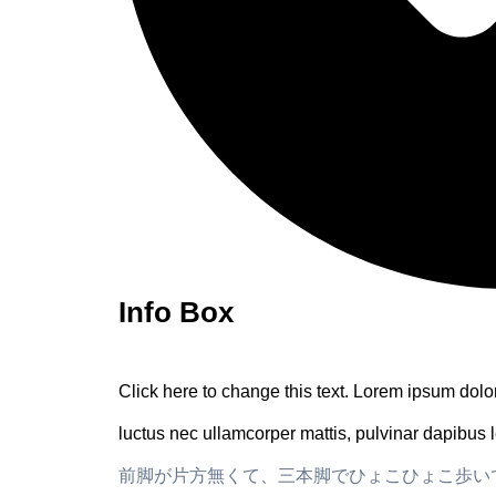
Info Box
Click here to change this text. Lorem ipsum dolor s
luctus nec ullamcorper mattis, pulvinar dapibus 
前脚が片方無くて、三本脚でひょこひょこ歩い