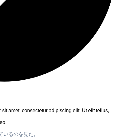
it amet, consectetur adipiscing elit. Ut elit tellus,
leo.
ているのを見た。