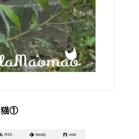
た猫①
RSS
feedly
note