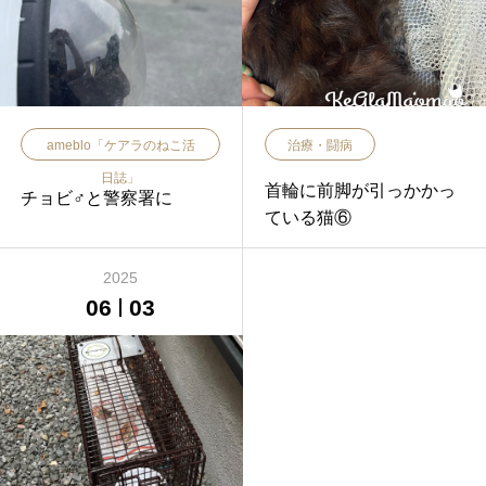
ameblo「ケアラのねこ活
治療・闘病
日誌」
首輪に前脚が引っかかっ
チョビ♂と警察署に
ている猫⑥
2025
06
03