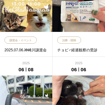
譲渡会・イベント
治療・闘病
2025.07.06.神崎川譲渡会
チョビ♂経過観察の受診
2025
2025
06
08
06
06