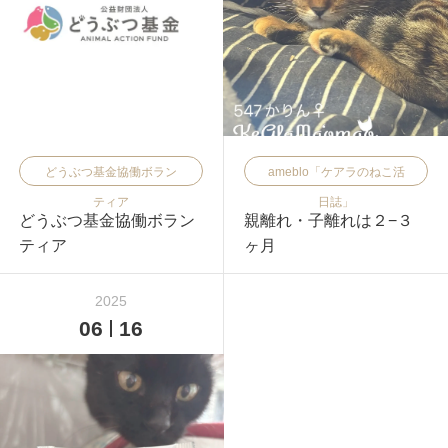
どうぶつ基金協働ボラン
ameblo「ケアラのねこ活
ティア
日誌」
どうぶつ基金協働ボラン
親離れ・子離れは２−３
ティア
ヶ月
2025
06
16