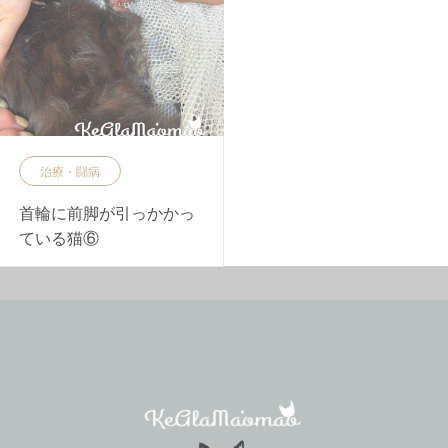
治療・闘病
首輪に前脚が引っかかっ
ている猫⑥