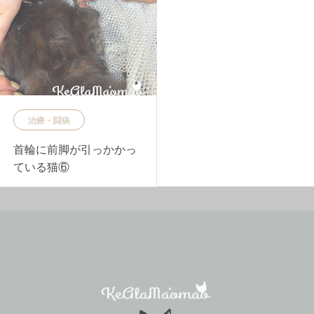
治療・闘病
首輪に前脚が引っかかっ
ている猫⑥