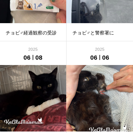
チョビ♂経過観察の受診
チョビ♂と警察署に
2025
2025
06
08
06
06