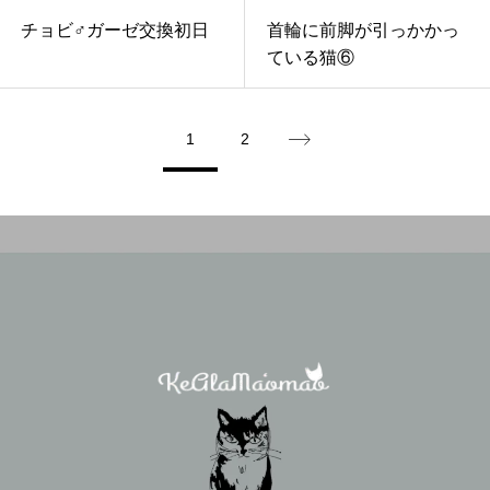
チョビ♂ガーゼ交換初日
首輪に前脚が引っかかっ
ている猫⑥
1
2